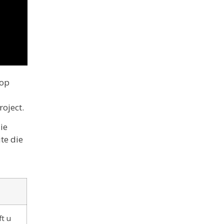
 op
roject.
ie
te die
t u