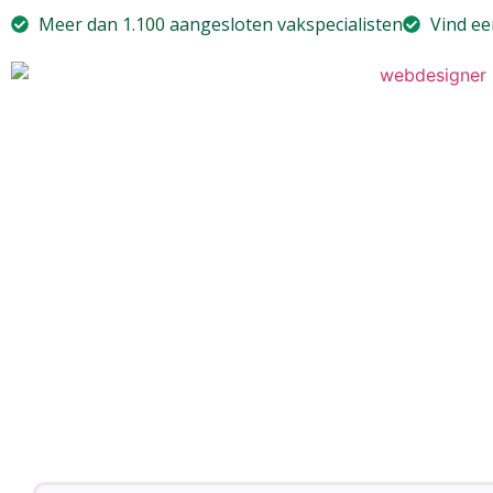
Meer dan 1.100 aangesloten vakspecialisten
Vind ee
Jimdo Webdesig
Ontdek de Voor
webdesigner.nu
Bent u op zoek naar een webdesig
website te laten ontwerpen?