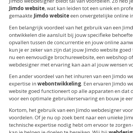
Jimdo webdesigner biedt tal van voordelen. Zo heb je
Jimdo website
, wat kan leiden tot een uniek en pro
gemaakte
Jimdo website
een onvergetelijke online 
Een belangrijk voordeel van het gebruik van een Jim
ontwikkelen die aansluit bij jouw specifieke behoeft
opvallen tussen de concurrentie en jouw online aanw
kun je er zeker van zijn dat jouw Jimdo website goed f
nu een eenvoudige brochurewebsite, een webshop of 
webdesigner met ervaring kan aan al jouw wensen v
Een ander voordeel van het inhuren van een Jimdo we
expertise in
webontwikkeling
. Een ervaren Jimdo w
website goed functioneert op alle apparaten en dat 
voor een optimale gebruikerservaring en bouw je ee
Kortom, het gebruik van een Jimdo webdesigner voor 
voordelen. Of je nu op zoek bent naar een unieke Jim
technische expertise nodig hebt om ervoor te zorgen
kan je helpen je doelen te bereiken. Wij bij
webdesig