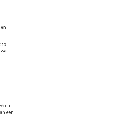
 en
 zal
, we
eëren
van een