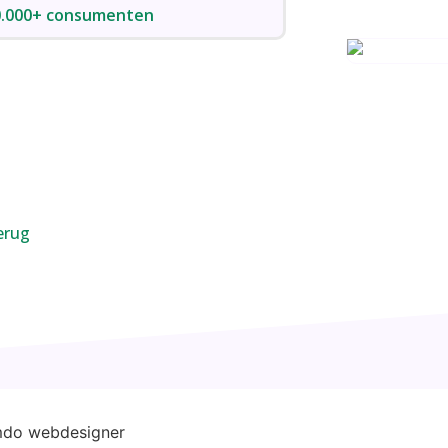
50.000+ consumenten
onsief ontwerp
optimalisatie j
is offerte aanvragen
k online visitekaart
erug
erkzaam zijn in uw omgeving.