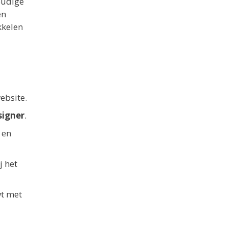
voudige
en
kkelen
ebsite.
igner
.
 en
j het
wt met