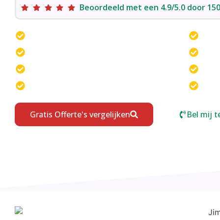
Beoordeeld met een 4.9/5.0 door 1
Creatief webdesign
Resp
Professionele uitstraling
SEO-
Maatwerk websites
Grat
Gebruiksvriendelijkheid voorop
Unie
Gratis Offerte's vergelijken
Bel mij t
Wij sturen uw aanvraag door naar maximaal 4 bedrijven die w