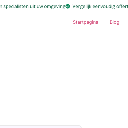
n specialisten uit uw omgeving
Vergelijk eenvoudig offer
Startpagina
Blog
ner –
delen van
ner om een nieuwe