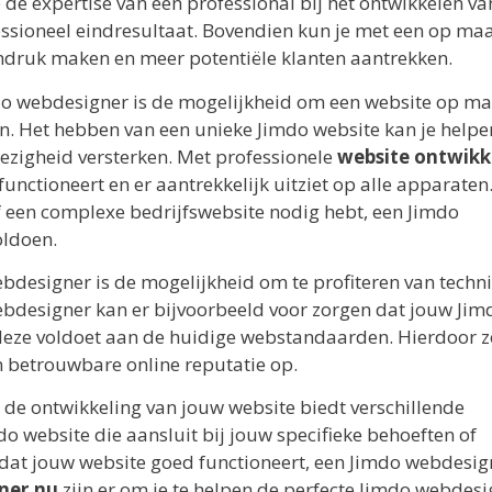
 de expertise van een professional bij het ontwikkelen v
fessioneel eindresultaat. Bovendien kun je met een op ma
indruk maken en meer potentiële klanten aantrekken.
do webdesigner is de mogelijkheid om een website op ma
en. Het hebben van een unieke Jimdo website kan je helpe
ezigheid versterken. Met professionele
website ontwikk
unctioneert en er aantrekkelijk uitziet op alle apparaten.
een complexe bedrijfswebsite nodig hebt, een Jimdo
oldoen.
bdesigner is de mogelijkheid om te profiteren van techn
ebdesigner kan er bijvoorbeeld voor zorgen dat jouw Jim
deze voldoet aan de huidige webstandaarden. Hierdoor z
n betrouwbare online reputatie op.
de ontwikkeling van jouw website biedt verschillende
do website die aansluit bij jouw specifieke behoeften of
 dat jouw website goed functioneert, een Jimdo webdesig
ner.nu
zijn er om je te helpen de perfecte Jimdo webdesi