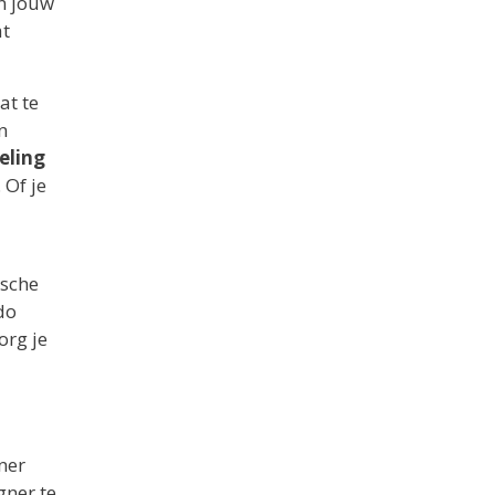
an jouw
at
at te
n
eling
 Of je
ische
do
org je
ner
gner te