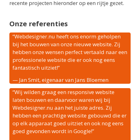
recente projecten hieronder op een rijtje gezet.
Onze referenties
“Webdesigner.nu heeft ons enorm geholpen
bij het bouwen van onze nieuwe website. Zij
hebben onze wensen perfect vertaald naar een
professionele website die er ook nog eens
fantastisch uitziet!”
— Jan Smit, eigenaar van Jans Bloemen
“Wij wilden graag een responsive website
laten bouwen en daarvoor waren wij bij
Webdesigner.nu aan het juiste adres. Zij
hebben een prachtige website gebouwd die er
op elk apparaat goed uitziet en ook nog eens
goed gevonden wordt in Google!”