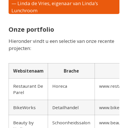
— Linda de Vries, eigenaar van Linda’s
Lunchroom
Onze portfolio
Hieronder vindt u een selectie van onze recente
projecten:
Websitenaam
Brache
Li
Restaurant De
Horeca
www.restaura
Parel
BikeWorks
Detailhandel
www.bikework
Beauty by
Schoonheidssalon
www.beautyby