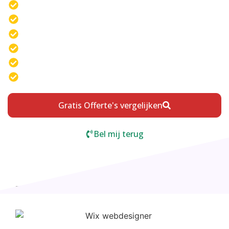
Maatwerk websites
Gebruiksvriendelijkheid voorop
Responsief ontwerp
SEO-optimalisatie j
Gratis offerte aanvragen
Uniek online visitekaart
Gratis Offerte's vergelijken
Bel mij terug
Wij sturen uw aanvraag door naar maximaal 4 bedrijven die
werkzaam zijn in uw omgeving.