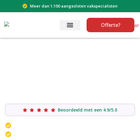
Meer dan 1.100 aangesloten vakspecialisten
Offerte?
Ontdek professioneel
webdesign met een Wix
webdesigner
Bent u op zoek naar een webdesigner om
een nieuwe website te laten ontwerpen?
Beoordeeld met een 4.9/5.0
Creatief webdesign
Professionele uitstraling